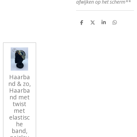
afwijken op het scherm**
D
D
S
D
E
E
H
E
L
E
A
L
E
L
R
E
N
E
N
Haarba
nd & zo,
Haarba
nd met
twist
met
elastisc
he
band,