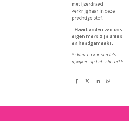
met ijzerdraad
verkrijgbaar in deze
prachtige stof.
- Haarbanden van ons
eigen merk zijn uniek
en handgemaakt.
**kleuren kunnen iets
afwijken op het scherm**
D
D
S
D
E
E
H
E
L
E
A
L
E
L
R
E
N
E
N