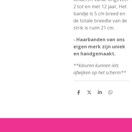
2 tot en met 12 jaar, Het
bandje is 5 cm breed en
de totale breedte van de
strik is ruim 21 cm.
- Haarbanden van ons
eigen merk zijn uniek
en handgemaakt.
**kleuren kunnen iets
afwijken op het scherm**
D
D
S
D
E
E
H
E
L
E
A
L
E
L
R
E
N
E
N