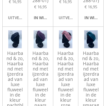
288-01)
288-07)
€ 16,95
€ 16,95
€ 16,95
€ 16,95
UITVERKOCHT
IN WINKELWAGEN
UITVERKOCHT
IN WINKEL
Haarba
Haarba
Haarba
Haarba
nd & zo,
nd & zo,
nd & zo,
nd & zo,
Haarba
Haarba
Haarba
Haarba
nd met
nd met
nd met
nd met
ijzerdra
ijzerdra
ijzerdra
ijzerdra
ad van
ad van
ad van
ad van
luxe
luxe
luxe
luxe
fluweel
fluweel
fluweel
fluweel
in de
in de
in de
in de
kleur
kleur
kleur
kleur
nachtbl
paars
roze
smarag