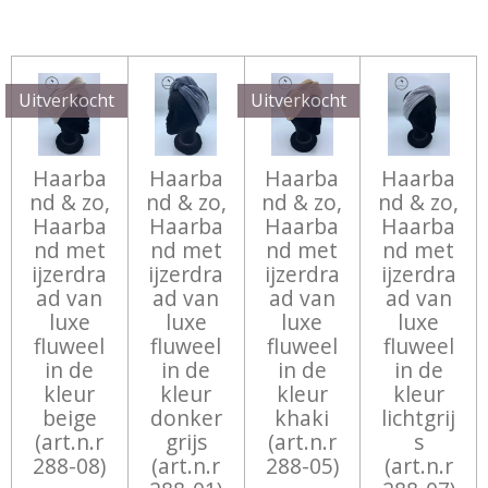
E
E
H
E
L
E
A
L
E
L
R
E
N
E
N
Uitverkocht
Uitverkocht
Haarba
Haarba
Haarba
Haarba
nd & zo,
nd & zo,
nd & zo,
nd & zo,
Haarba
Haarba
Haarba
Haarba
nd met
nd met
nd met
nd met
ijzerdra
ijzerdra
ijzerdra
ijzerdra
ad van
ad van
ad van
ad van
luxe
luxe
luxe
luxe
fluweel
fluweel
fluweel
fluweel
in de
in de
in de
in de
kleur
kleur
kleur
kleur
beige
donker
khaki
lichtgrij
(art.n.r
grijs
(art.n.r
s
288-08)
(art.n.r
288-05)
(art.n.r