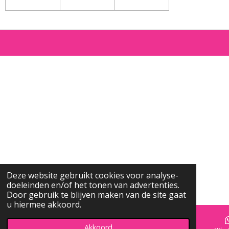
Deze website gebruikt cookies voor analyse-
doeleinden en/of het tonen van advertenties.
Door gebruik te blijven maken van de site gaat
u hiermee akkoord.
Akkoord