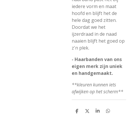
iedere vorm en maat
hoofd en blijft het de
hele dag goed zitten.
Doordat we het
ijzerdraad in de naad
naaien blijft het goed op
z'n plek.
- Haarbanden van ons
eigen merk zijn uniek
en handgemaakt.
**kleuren kunnen iets
afwijken op het scherm**
D
D
S
D
E
E
H
E
L
E
A
L
E
L
R
E