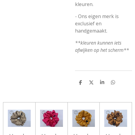
kleuren.
- Ons eigen merk is
exclusief en
handgemaakt.
**kleuren kunnen iets
afwijken op het scherm**
D
D
S
D
E
E
H
E
L
E
A
L
E
L
R
E
N
E
N