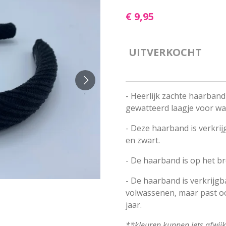
€ 9,95
UITVERKOCHT
- Heerlijk zachte haarban
gewatteerd laagje voor wat
- Deze haarband is verkrij
en zwart.
- De haarband is op het b
- De haarband is verkrijgb
volwassenen, maar past oo
jaar.
**kleuren kunnen iets afwij