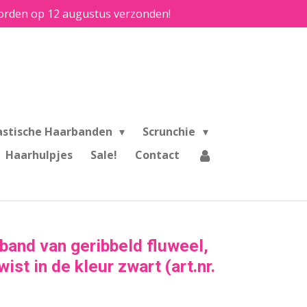
e worden op 12 augustus verzonden!
astische Haarbanden
Scrunchie
Haarhulpjes
Sale!
Contact
and van geribbeld fluweel,
ist in de kleur zwart (art.nr.