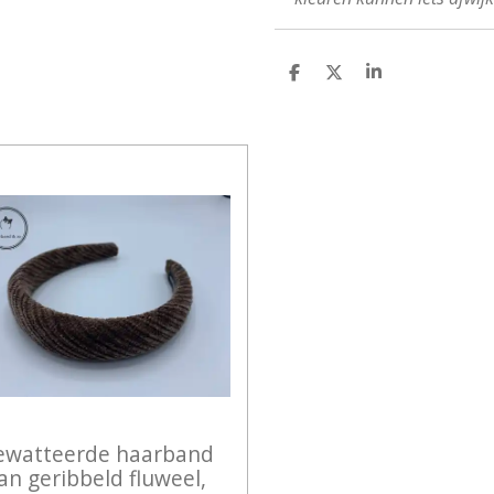
D
D
S
E
E
H
L
E
A
E
L
R
N
E
ewatteerde haarband
an geribbeld fluweel,