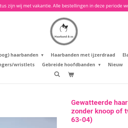
tus zijn wij met vakantie. Alle bestellingen in deze period
oog) haarbanden
Haarbanden met ijzerdraad
El
ngers/wristlets
Gebreide hoofdbanden
Nieuw
Gewatteerde haarb
zonder knoop of tw
63-04)