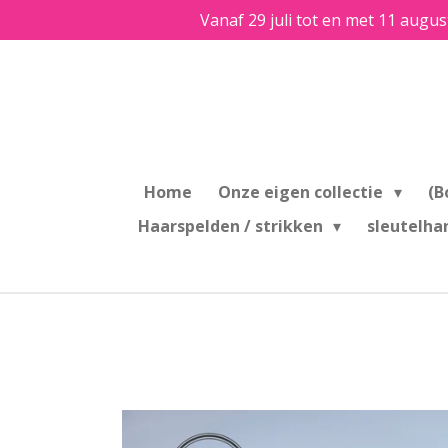
Vanaf 29 juli tot en met 11 augus
Ga
direct
naar
de
hoofdinhoud
Home
Onze eigen collectie
(B
Haarspelden / strikken
sleutelha