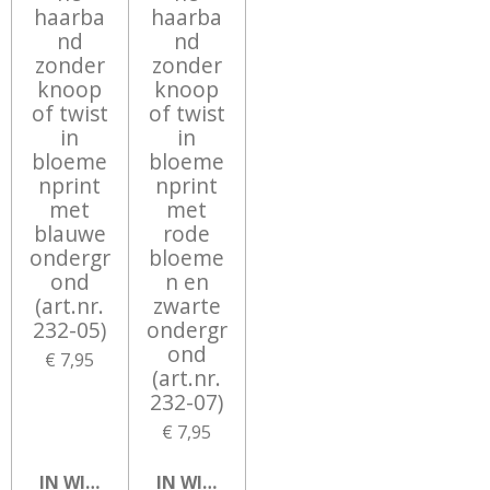
haarba
haarba
nd
nd
zonder
zonder
knoop
knoop
of twist
of twist
in
in
bloeme
bloeme
nprint
nprint
met
met
blauwe
rode
ondergr
bloeme
ond
n en
(art.nr.
zwarte
232-05)
ondergr
ond
€ 7,95
(art.nr.
232-07)
€ 7,95
IN WINKELWAGEN
IN WINKELWAGEN