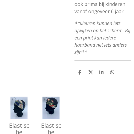
ook prima bij kinderen
vanaf ongeveer 6 jaar.
**kleuren kunnen iets
afwijken op het scherm. Bij
een print kan iedere
haarband net iets anders
zijn**
D
D
S
D
E
E
H
E
L
E
A
L
E
L
R
E
N
E
N
Elastisc
Elastisc
he
he